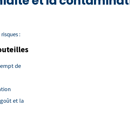
idité et la contaminat
risques :
outeilles
exempt de
ation
 goût et la