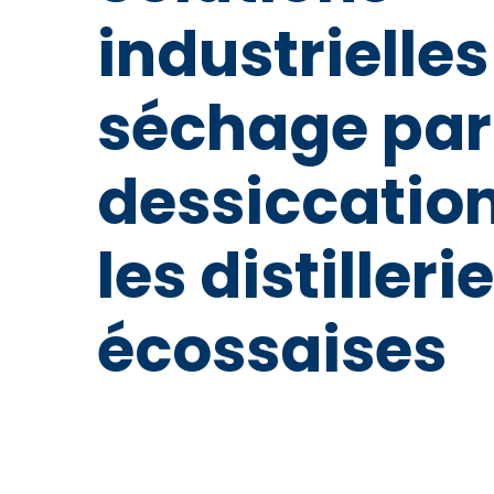
industrielles
séchage par
dessiccatio
les distilleri
écossaises