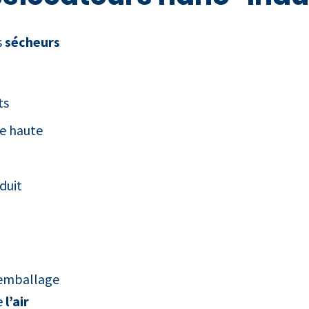
s
sécheurs
ts
de haute
duit
’emballage
e
l’air