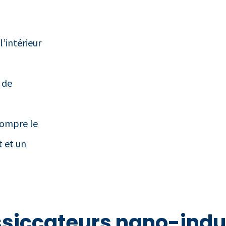
l’intérieur
 de
rompre le
t et un
essiccateurs nano-indu