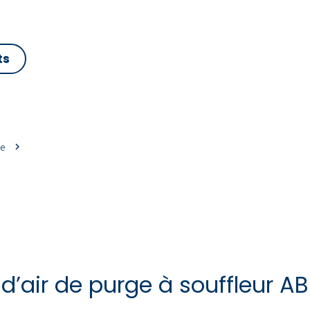
ts
re
 d’air de purge à souffleur AB