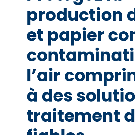
production 
et papier con
contaminati
l’air compr
à des soluti
traitement de