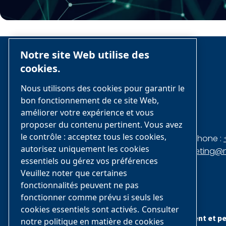
Notre site Web utilise des
cookies.
Nous utilisons des cookies pour garantir le
bon fonctionnement de ce site Web,
nano-purification solutions
améliorer votre expérience et vous
proposer du contenu pertinent. Vous avez
le contrôle : acceptez tous les cookies,
5509 David Cox Rd.
Téléphone :
autorisez uniquement les cookies
Charlotte, NC 28 269 États-Unis
marketing@n
essentiels ou gérez vos préférences
Veuillez noter que certaines
fonctionnalités peuvent ne pas
fonctionner comme prévu si seuls les
Profil
Profil
cookies essentiels sont activés.
Consulter
de
de
Attention : ce site a été traduit automatiquement et pe
l’entreprise
l’entreprise
notre politique en matière de cookies