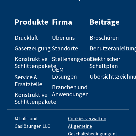
Produkte
Firma
Beiträge
Druckluft
Über uns
Broschüren
Gaserzeugung
Standorte
Benutzeranleitun
Konstruktive
Stellenangebote
Elektrischer
Schlittenpakete
Schaltplan
OEM
Lösungen
Übersichtszeichn
Service &
Ersatzteile
Branchen und
Anwendungen
Konstruktive
Schlittenpakete
© Luft- und
Cookies verwalten
Gaslösungen LLC
Allgemeine
Geschäftsbedingungen
|