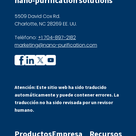
nano-purification solutions
5509 David Cox Rd.
Charlotte, NC 28269 EE. UU.
Teléfono:
+1 704-897-2182
marketing@nano-purification.com
Perfil
Perfil
de
de
la
la
Atención: Este sitio web ha sido traducido
empresa
empresa
automáticamente y puede contener errores. La
en
en
traducción no ha sido revisada por un revisor
Facebook
LinkedIn
humano.
Productos
Empresa
Recursos