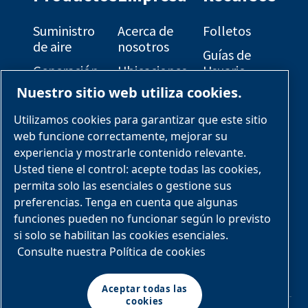
Suministro
Acerca de
Folletos
de aire
nosotros
Guías de
Generación
Ubicaciones
Usuario
de gas
Nuestro sitio web utiliza cookies.
Oportunidades
Diagramas
Refrigeración
de carrera
Eléctricos
Utilizamos cookies para garantizar que este sitio
del proceso
Soluciones
Planos de
web funcione correctamente, mejorar su
Paquetes
OEM
disposición
experiencia y mostrarle contenido relevante.
de patín
general
Usted tiene el control: acepte todas las cookies,
Industrias y
diseñados
permita solo las esenciales o gestione sus
aplicaciones
preferencias. Tenga en cuenta que algunas
Servicios y
funciones pueden no funcionar según lo previsto
piezas
si solo se habilitan las cookies esenciales.
Paquetes
Consulte nuestra Política de cookies
de patín
diseñados
Aceptar todas las
cookies