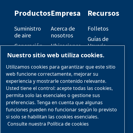
Productos
Empresa
Recursos
Suministro
Acerca de
Folletos
de aire
nosotros
Guías de
Generación
Ubicaciones
Usuario
de gas
Nuestro sitio web utiliza cookies.
Oportunidades
Diagramas
Refrigeración
de carrera
Eléctricos
Utilizamos cookies para garantizar que este sitio
del proceso
Soluciones
Planos de
web funcione correctamente, mejorar su
Paquetes
OEM
disposición
experiencia y mostrarle contenido relevante.
de patín
general
Usted tiene el control: acepte todas las cookies,
Industrias y
diseñados
permita solo las esenciales o gestione sus
aplicaciones
preferencias. Tenga en cuenta que algunas
Servicios y
funciones pueden no funcionar según lo previsto
piezas
si solo se habilitan las cookies esenciales.
Paquetes
Consulte nuestra Política de cookies
de patín