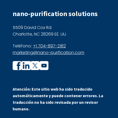
nano-purification solutions
5509 David Cox Rd.
Charlotte, NC 28269 EE. UU.
Teléfono:
+1 704-897-2182
marketing@nano-purification.com
Perfil
Perfil
de
de
la
la
Atención: Este sitio web ha sido traducido
empresa
empresa
automáticamente y puede contener errores. La
en
en
traducción no ha sido revisada por un revisor
Facebook
LinkedIn
humano.