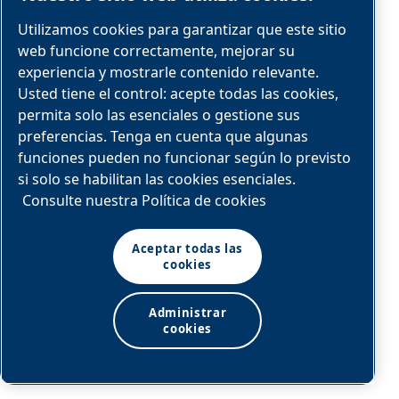
Utilizamos cookies para garantizar que este sitio
web funcione correctamente, mejorar su
experiencia y mostrarle contenido relevante.
Usted tiene el control: acepte todas las cookies,
permita solo las esenciales o gestione sus
preferencias. Tenga en cuenta que algunas
funciones pueden no funcionar según lo previsto
si solo se habilitan las cookies esenciales.
Gesti
Consulte nuestra Política de cookies
condensa
Aceptar todas las
nano ofrece dren
cookies
temporizados fiab
de aire, así com
Administrar
cookies
aceite y agua 
eficiencia del 
comprimido,