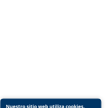
de purificación de
diseñados para o
seguridad, un ren
el pleno cumpl
requisitos de ai
grado D de la O
Vea Nuestro
Nuestro sitio web utiliza cookies.