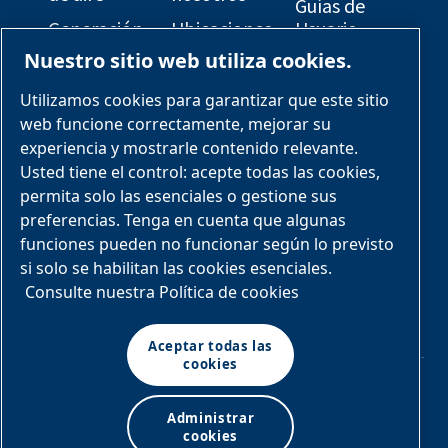
Guías de
Generación
Ubicaciones
Usuario
de gas
Nuestro sitio web utiliza cookies.
Oportunidades
Diagramas
Refrigeración
de carrera
Eléctricos
Utilizamos cookies para garantizar que este sitio
del proceso
Soluciones
Planos de
web funcione correctamente, mejorar su
Paquetes
OEM
disposición
experiencia y mostrarle contenido relevante.
de patín
general
Usted tiene el control: acepte todas las cookies,
Industrias y
diseñados
permita solo las esenciales o gestione sus
aplicaciones
preferencias. Tenga en cuenta que algunas
Servicios y
funciones pueden no funcionar según lo previsto
piezas
si solo se habilitan las cookies esenciales.
Paquetes
Consulte nuestra Política de cookies
de patín
diseñados
Aceptar todas las
cookies
© Soluciones de aire
Administrar cookies
y gas LLC
Términos y condiciones
|
Administrar
Política de
privacidad
cookies