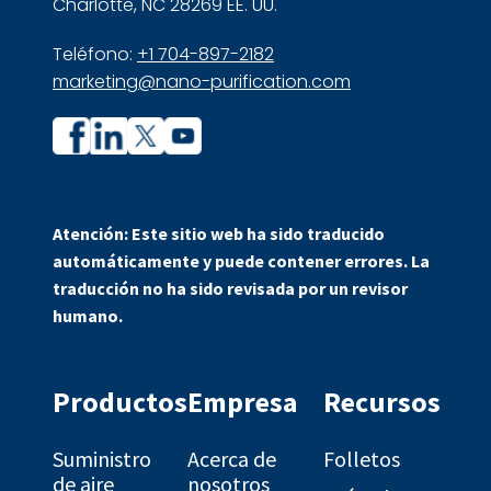
Charlotte, NC 28269 EE. UU.
Teléfono:
+1 704-897-2182
marketing@nano-purification.com
Perfil
Perfil
de
de
la
la
Atención: Este sitio web ha sido traducido
empresa
empresa
automáticamente y puede contener errores. La
en
en
traducción no ha sido revisada por un revisor
Facebook
LinkedIn
humano.
Productos
Empresa
Recursos
Suministro
Acerca de
Folletos
de aire
nosotros