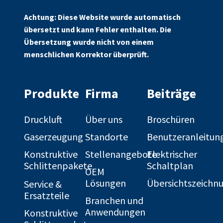
auf
auf
Facebook
Linkedin
Achtung: Diese Website wurde automatisch
übersetzt und kann Fehler enthalten. Die
Übersetzung wurde nicht von einem
menschlichen Korrektor überprüft.
Produkte
Firma
Beiträge
Druckluft
Über uns
Broschüren
Gaserzeugung
Standorte
Benutzeranleitun
Konstruktive
Stellenangebote
Elektrischer
Schlittenpakete
Schaltplan
OEM
Lösungen
Übersichtszeichn
Service &
Ersatzteile
Branchen und
Anwendungen
Konstruktive