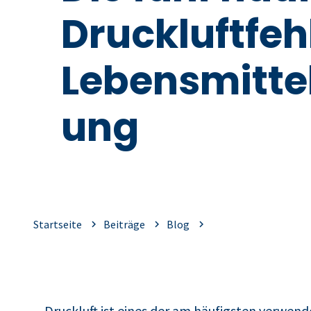
Druckluftfehl
Lebensmittel
ung
Startseite
Beiträge
Blog
Druckluft ist eines der am häufigsten verwen