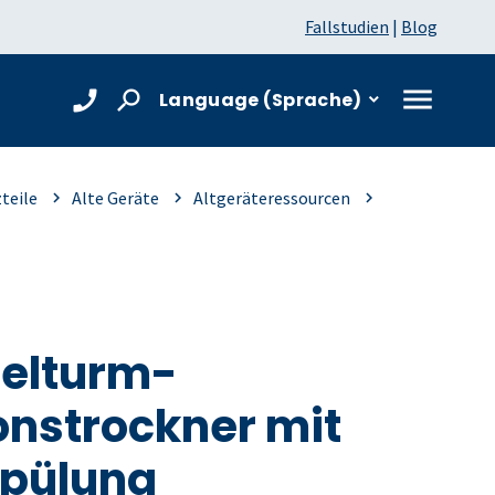
Fallstudien
|
Blog
Language (Sprache)
zteile
Alte Geräte
Altgeräteressourcen
elturm-
onstrockner mit
pülung